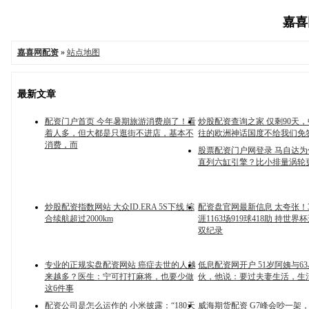
嘉喜网
嘉喜网配资
»
站点地图
最新文章
配资门户首页 今年暑期旅游消费崩了！看
炒股配资查询之家 仅剩90天
着人多，但大都是只逛街不进店，基本不
往的欧洲神话国度不给我们免
消费，而
股票配资门户网登录 马自达
直列六缸引擎？比小排量涡轮
炒股配资指数网站 大众ID.ERA 5S下线 综
配资盘官网最新信息 太夸张！
合续航超过2000km
涯1163场919球418助 持世界
双纪录
专业的正规实盘配资网站 癌症去世的人越
低息配资网开户 51岁阿姨与6
来越多？医生：宁可打打麻将，也要少做
伙，他说：要过夫妻生活，生
这6件事
配资公司是怎么运作的 小米披露：“180天
威海期货配资 G7峰会吵一架