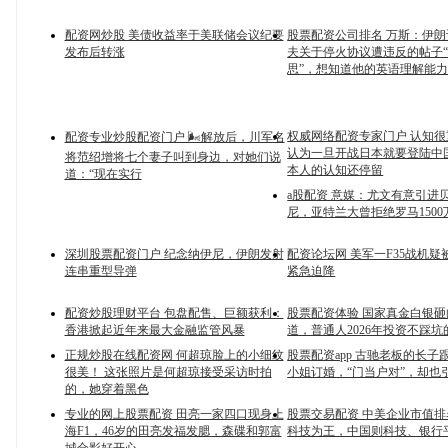
配资网炒股 美债收益率于美联储会议纪要
股票配资公司排名 万斯：伊
发布后转涨
夫关于停火协议遭违反的帖子
思”，想知道他的英语理解能
权威网络配资专家门户 认知
配资专业炒股配资门户 🌬解放后，川军名
认为一旦开战日本就要登陆中
将范绍增将七个妻子叫到身边，对她们说
本人的认知还停留
道：“现在实行
a股配资 意媒：尤文有意引进
尼，亚特兰大曾拒绝罗马150
深圳股票配资门户 纪念纳伊尼，伊朗发射
配资论坛网 美军一F35战机疑
连串重型导弹
紧急迫降
配资炒股理财平台 包盘配售、巨额获利：
股票配资体验 国家真金白银
香港掀起近年来最大金融监管风暴
道，普通人2026年投资不踩
正规炒股在线配资网 何超琼脸上的小细纹
股票配资app 古驰老板的长子
很美！ 这张照片是何超琼接受采访时拍
小姐订婚，“门当户对”，却也
的，她穿着黑色
专业的网上股票配资 田亮一家四口现身上
股票交易配资 中美企业市值
海F1，46岁的田亮发福发腮，森碟和郭富
科技为王，中国则科技、银行