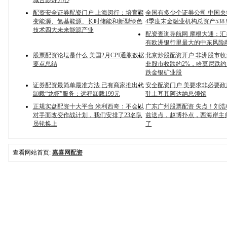
城合影好开心
配资安全证券配资门户 上海闵行：培育聚
全国有多少个证券公司 中国央行
变能源、氢基能源、长时储能和新型绿色
4季度末金融业机构总资产538
技术四大未来能源产业
配资查询导航网 摩根大通：
有欧洲银行里最大的中东风险
股票配资论坛是什么 美国2月CPI通胀数据
北京炒股配资开户 非洲股市
要点总结
非股市收跌约2%，哈莫尼跌约1
跌金银矿业股
证券配资最简单最准方法 已有商家推出代
安全配资门户 美要求非必要
卸载“龙虾”服务：远程卸载199元
驻土耳其阿达纳总领馆
正规实盘配资十大平台 米利西奇：不会以
广东广州股票配资 失点！刘
对手而改变作战计划，我们安排了23名队
兹送点，赵博扑点，西海岸主
员轮换上
了
查看网站首页:
嘉喜网配资