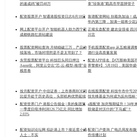
的速成鸡”被罚40万
拿“珍珠港”戳高市早苗肺管子
配资股票开户 智通港股投资日志|6月18日
靠谱配资网站 别着急加油！
年内第三降，加满一箱将少花近
网上配资平台开户 智能机器人助力西宁至
正规实盘配资 建农业强省 四
成都铁路红原站建设
川言
股票配资网站查询 月销稳破三万，产品持
手机股票配资app 从五粮液调
续落地，市场对理想是不是太苛刻了？
酒行业高质量发展
东莞股票配资平台 科技巨头同日押注
配资APP排名 【#万斯称美国
Agent化，阿里云交出“芯-云-模型-推理”全
界警察#】 5月19日，美国华
栈答卷
斯
按月配资开户 中信证券：上市券商ROE同
在线股票配资 科技牛市中亏2
比提升处于历史高位，头部机构优势延续
技先锋基金为何成为反向指标
配资世界门户 港股公告掘金 | 美的集团第
a股配资 加息预期猛升！34年
一季度归母净利润126.75亿元 同比增加
联储是对沃什的“下马威”？
2.03%
配资知识论坛网 拟赴港上市？接近度小满
配资门户查询 广电总局发布
人士：不实
作传播计划