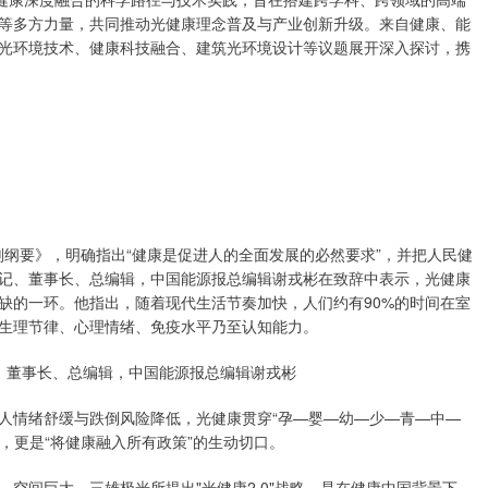
等多方力量，共同推动光健康理念普及与产业创新升级。来自健康、能
光环境技术、健康科技融合、建筑光环境设计等议题展开深入探讨，携
”规划纲要》，明确指出“健康是促进人的全面发展的必然要求”，并把人民健
记、董事长、总编辑，中国能源报总编辑谢戎彬在致辞中表示，光健康
缺的一环。他指出，随着现代生活节奏加快，人们约有90%的时间在室
生理节律、心理情绪、免疫水平乃至认知能力。
、董事长、总编辑，中国能源报总编辑谢戎彬
人情绪舒缓与跌倒风险降低，光健康贯穿“孕—婴—幼—少—青—中—
，更是“将健康融入所有政策”的生动切口。
空间巨大。三雄极光所提出"光健康2.0"战略，是在健康中国背景下，